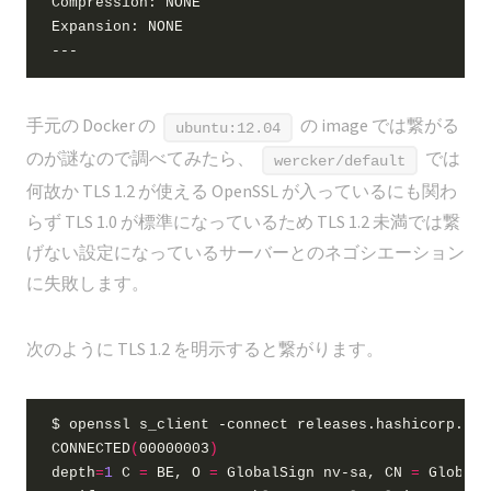
手元の Docker の
の image では繋がる
ubuntu:12.04
のが謎なので調べてみたら、
では
wercker/default
何故か TLS 1.2 が使える OpenSSL が入っているにも関わ
らず TLS 1.0 が標準になっているため TLS 1.2 未満では繋
げない設定になっているサーバーとのネゴシエーション
に失敗します。
次のように TLS 1.2 を明示すると繋がります。
CONNECTED
(
00000003
)
depth
=
1
C
=
 BE, 
O
=
 GlobalSign nv-sa, 
CN
=