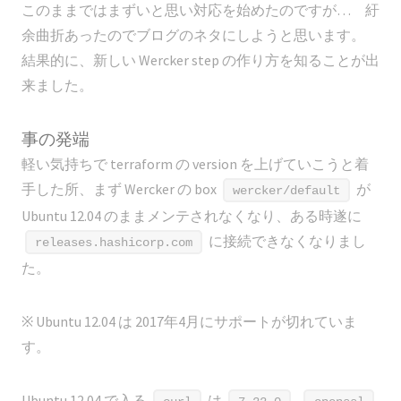
このままではまずいと思い対応を始めたのですが… 紆
余曲折あったのでブログのネタにしようと思います。
結果的に、新しい Wercker step の作り方を知ることが出
来ました。
事の発端
軽い気持ちで terraform の version を上げていこうと着
手した所、まず Wercker の box
が
wercker/default
Ubuntu 12.04 のままメンテされなくなり、ある時遂に
に接続できなくなりまし
releases.hashicorp.com
た。
※ Ubuntu 12.04 は 2017年4月にサポートが切れていま
す。
Ubuntu 12.04 で入る
は
,