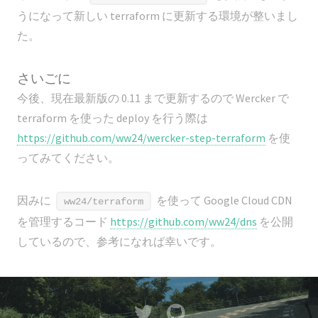
うになって新しい terraform に更新する環境が整いまし
た。
さいごに
今後、現在最新版の 0.11 まで更新するので Wercker で
terraform を使った deploy を行う際は
https://github.com/ww24/wercker-step-terraform
を使
ってみてください。
因みに
を使って Google Cloud CDN
ww24/terraform
を管理するコード
https://github.com/ww24/dns
を公開
しているので、参考になれば幸いです。