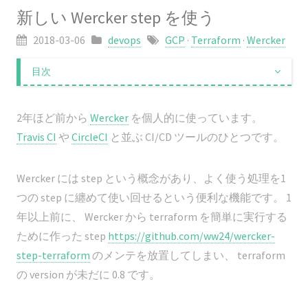
新しい Wercker step を使う
2018-03-06
devops
GCP
·
Terraform
·
Wercker
目次
事の発端
Wercker new steps
2年ほど前から
Wercker
を個人的に使っています。
さいごに
Travis CI
や
CircleCI
と並ぶ CI/CD ツールのひとつです。
Wercker には step という概念があり、よく使う処理を1
つの step に纏めて使い回せるという便利な機能です。 1
年以上前に、 Wercker から terraform を簡単に実行する
ために作った step
https://github.com/ww24/wercker-
step-terraform
のメンテを放置してしまい、 terraform
の version が未だに 0.8 です。