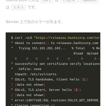
curl
7.22.0
openssl
は
です。
1.0.1
Wercker 上で次のエラーが出ます。
$ curl -vLO 
"https://releases.hashicorp.com/terraf
* About to connect
()
 to releases.hashicorp.com por
0
0
0
0
0
0
0
0
* successfully 
set
* SSLv3, TLS handshake, Client hello 
(
1
)
}
[
data not shown
]
* SSLv3, TLS alert, Server hello 
(
2
)
{
[
data not shown
]
* Closing connection 
#0