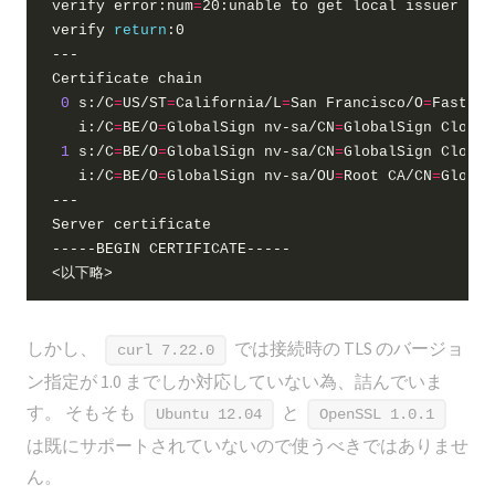
verify error:num
=
20:unable to get 
local
verify 
return
0
 s:/C
=
US/ST
=
California/L
=
San Francisco/O
=
Fastly,
   i:/C
=
BE/O
=
GlobalSign nv-sa/CN
=
1
 s:/C
=
BE/O
=
GlobalSign nv-sa/CN
=
   i:/C
=
BE/O
=
GlobalSign nv-sa/OU
=
Root CA/CN
=
しかし、
では接続時の TLS のバージョ
curl 7.22.0
ン指定が 1.0 までしか対応していない為、詰んでいま
す。 そもそも
と
Ubuntu 12.04
OpenSSL 1.0.1
は既にサポートされていないので使うべきではありませ
ん。